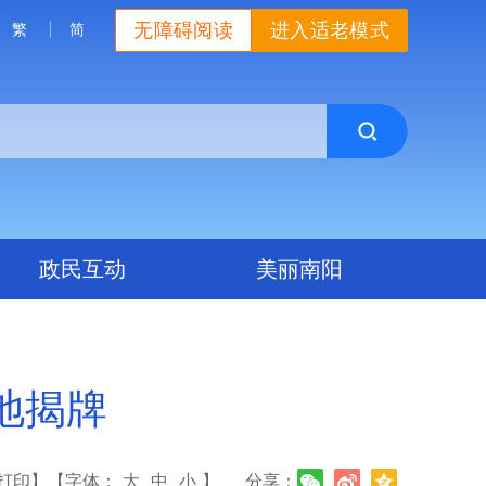
无障碍阅读
进入适老模式
繁
简
政民互动
美丽南阳
地揭牌
打印】
【字体：
大
中
小
】
分享：