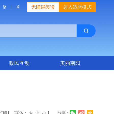
无障碍阅读
进入适老模式
繁
简
政民互动
美丽南阳
打印】
【字体：
大
中
小
】
分享：