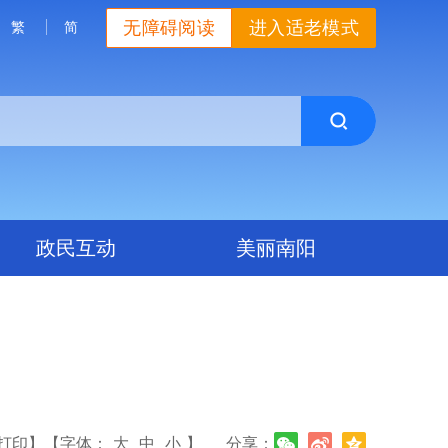
无障碍阅读
进入适老模式
繁
简
政民互动
美丽南阳
打印】
【字体：
大
中
小
】
分享：