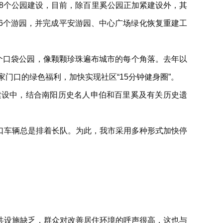
等8个公园建设，目前，除百里奚公园正加紧建设外，其
6个游园，并完成平安游园、中心广场绿化恢复重建工
个口袋公园，像颗颗珍珠遍布城市的每个角落。去年以
家门口的绿色福利，加快实现社区“15分钟健身圈”。
建设中，结合南阳历史名人申伯和百里奚及有关历史遗
口车辆总是排着长队。为此，我市采用多种形式加快停
共设施缺乏，群众对改善居住环境的呼声很高，这也与