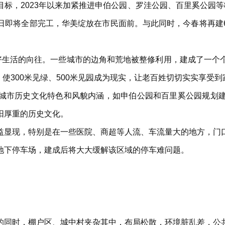
标，2023年以来加紧推进申伯公园、罗洼公园、百里奚公园
日即将全部完工，华美绽放在市民面前。与此同时，今春将再建
美好生活的向往。一些城市的边角和荒地被整修利用，建成了一个
，使300米见绿、500米见园成为现实，让老百姓切切实实享受到
城市历史文化特色和风貌内涵，如申伯公园和百里奚公园规划
阳厚重的历史文化。
益显现，特别是在一些医院、商超等人流、车流量大的地方，门
地下停车场，建成后将大大缓解该区域的停车难问题。
的同时，棚户区、城中村夹杂其中，布局松散，环境脏乱差，公