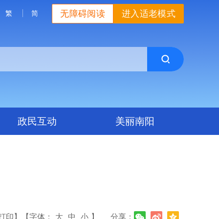
无障碍阅读
进入适老模式
繁
简
政民互动
美丽南阳
打印】
【字体：
大
中
小
】
分享：