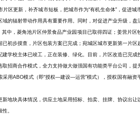
市片区更新，补齐城市短板，把城市作为“有机生命体”，促进城
区域的辐射带动作用具有重要作用。同时，对促进产业升级，盘
动。其中，菱角池片区仲景食品产业园项目已取得四证；姜营片
据已初步摸查，片区包装方案已完成；宛城区城市更新第一片区
建学校主体已竣工，正在装修、绿化。目前，片区改造已完成投资
选取招商合作模式，全力支持做大做强国有功能类平台公司，提
采用ABO模式（即“授权—建设—运营”模式），授权国有融
更新地块具体情况，供应土地采用招标、拍卖、挂牌、协议出让
极性。