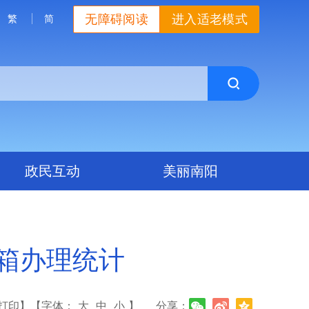
无障碍阅读
进入适老模式
繁
简
政民互动
美丽南阳
信箱办理统计
打印】
【字体：
大
中
小
】
分享：