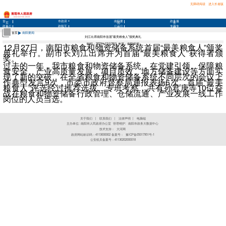
无障碍阅读
进入长者版
首
市政府
南阳要
政务服
页
闻
务
政务公
政民互
公示公
专题专
开
动
告
栏
首页
南阳要闻
刘江出席南阳市首届“最美粮食人”颁奖典礼
12月27日，南阳市粮食和物资储备系统首届“最美粮食人”颁奖
时间：2023年12月28日 来源：南阳日报
典礼举行。副市长刘江出席并为首届“最美粮食人”获得者颁
奖。
过去的一年，我市粮食和物资储备系统，在党建引领、保障粮
食安全、产业高质量发展、项目质效、地方储备建设等方面实
现了新的突破，在全省粮食和物资储备系统不同层次的会议上
作典型发言9次，市委市政府督察局通报表扬6次。首届“最美
粮食人”评选经过推荐选拔、专班考察，共有孙君庚等10位奋
战在粮食和物资储备行政管理、仓储流通、产业发展一线工作
岗位的人员当选。
关于我们
|
联系我们
|
法律声明
|
电脑端
主办单位: 南阳市人民政府办公室 管理维护:
南阳市政务大数据中心
技术支持：
大河网
政府网站标识码：4113000002 备案号：
豫ICP备05017951号-1
公安机关备案号：41130202000018