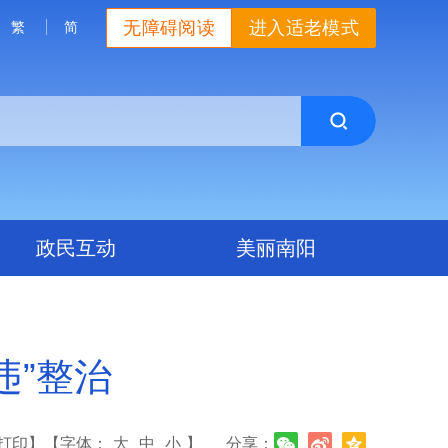
无障碍阅读
进入适老模式
繁
简
政民互动
美丽南阳
违”整治
打印】
【字体：
大
中
小
】
分享：