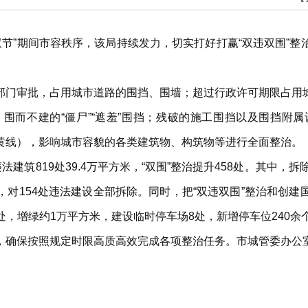
“双节”期间市容秩序，该局持续发力，切实打好打赢“双违双围”
。
部门审批，占用城市道路的围挡、围墙；超过行政许可期限占用
围而不建的“僵尸”“遮羞”围挡；残破的施工围挡以及围挡附
黄线），影响城市容貌的各类建筑物、构筑物等进行全面整治。
筑819处39.4万平方米，“双围”整治提升458处。其中，拆除
治中，对154处违法建设全部拆除。同时，把“双违双围”整治和
3处，增绿约1万平方米，建设临时停车场8处，新增停车位240余
，确保按照规定时限高质高效完成各项整治任务。市城管委办公