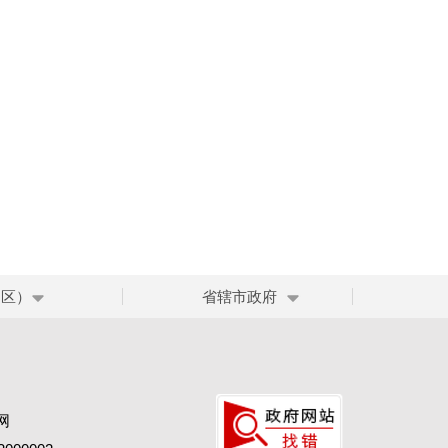
、区）
省辖市政府
网