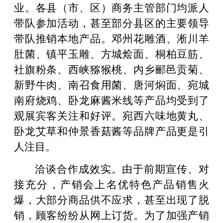
业。各县（市、区）商务主管部门均派人
带队参加活动，甚至部分县区的主要领导
带队推销本地产品。邓州花雕酒、淅川羊
肚菌、镇平玉雕、方城烩面、桐柏豆筋、
社旗粉条、西峡猕猴桃、内乡郦邑贡菊、
新野牛肉、南召食用菌、唐河焖面、宛城
南府烧鸡、卧龙麻酱米线等产品均受到了
观展宾客关注和好评。宛西六味地黄丸、
卧龙艾草和仲景香菇酱等品牌产品更是引
人注目。
洽谈合作成效实。由于前期宣传、对
接充分，产销会上名优特色产品销售火
爆，大部分商品供不应求，甚至出现了脱
销，顾客纷纷从网上订货。为了加强产销