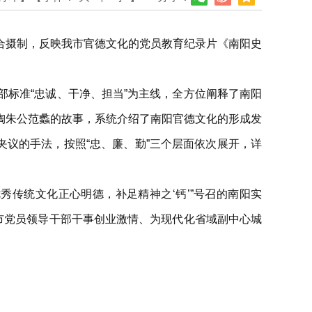
合摄制，反映我市官德文化的党员教育纪录片《南阳史
标准“忠诚、干净、担当”为主线，全方位阐释了南阳
陶朱公范蠡的故事，系统介绍了南阳官德文化的形成发
夹议的手法，按照“忠、廉、勤”三个层面依次展开，详
传统文化正心明德，补足精神之‘钙’”号召的南阳实
市党员领导干部干事创业激情、为现代化省域副中心城