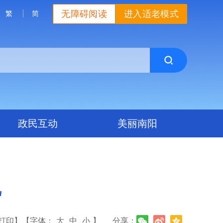
无障碍阅读
进入适老模式
繁
简
政民互动
美丽南阳
视
打印】
【字体：
大
中
小
】
分享：