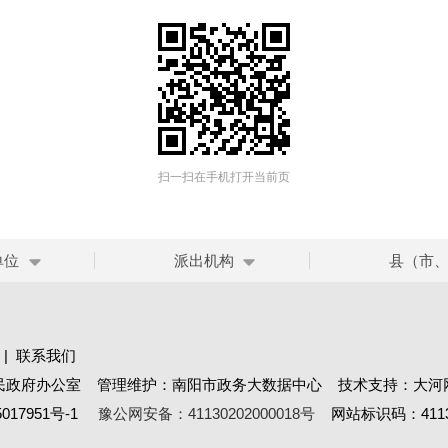
扫一扫在手机打开当前页
单位
派出机构
县（市
|
联系我们
民政府办公室 管理维护：南阳市政务大数据中心 技术支持：大河
017951号-1
豫公网安备：41130202000018号
网站标识码：41130