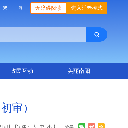
无障碍阅读
进入适老模式
繁
简
政民互动
美丽南阳
（初审）
打印】
【字体：
大
中
小
】
分享：