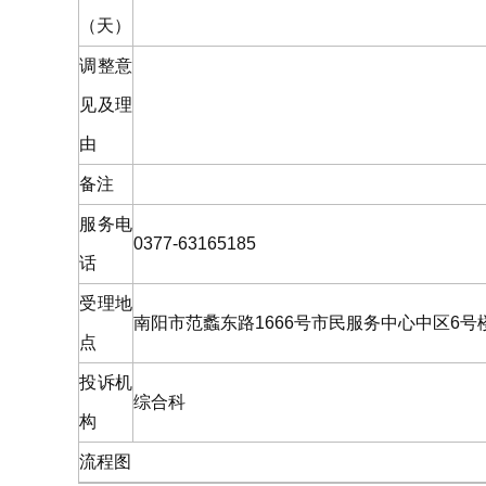
（天）
调整意
见及理
由
备注
服务电
0377-63165185
话
受理地
南阳市范蠡东路1666号市民服务中心中区6号
点
投诉机
综合科
构
流程图