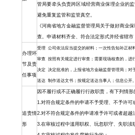
管局要牵头负责跨区域经营商业保理企业的监
避免重复监管和监管真空。
《河南省地方金融监督管理局关于做好商业保
查。申请材料齐全、符合法定形式并经省辖市
受理
公司依法应当提交的材料；一次性告知补正材
办理环
审查
按照有关规定进行审查；需要现场核查的，进
节及责
决定
决定批准的，上报省地方金融监督管理局；对
任事项
送达
制作送达文书；按规定送达当事人；信息公开
因不履行或不正确履行行政职责，有下列情形
1.对符合规定条件的申请不予受理、不予许
追责情
2.对不符合规定条件的申请准予许可或者超越
形
3.在审核过程中滥用职权、玩忽职守、失职渎
4.在审核过程中发生腐败行为的；