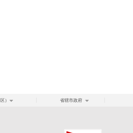
、区）
省辖市政府