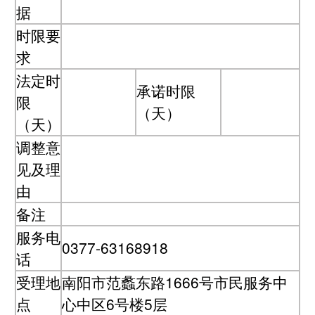
据
时限要
求
法定时
承诺时限
限
（天）
（天）
调整意
见及理
由
备注
服务电
0377-63168918
话
受理地
南阳市范蠡东路1666号市民服务中
点
心中区6号楼5层