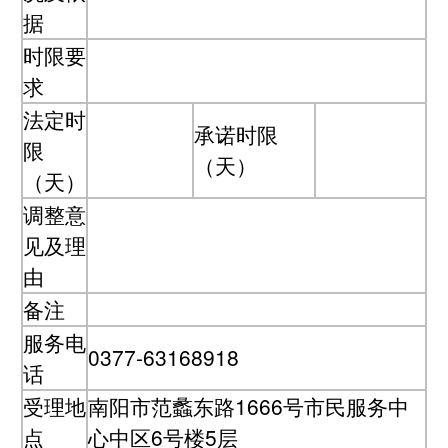
据
时限要
求
法定时
承诺时限
限
（天）
（天）
调整意
见及理
由
备注
服务电
0377-63168918
话
受理地
南阳市范蠡东路1666号市民服务中
点
心中区6号楼5层