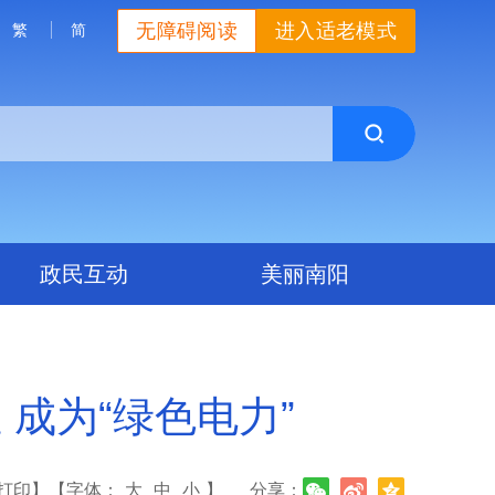
无障碍阅读
进入适老模式
繁
简
政民互动
美丽南阳
 成为“绿色电力”
打印】
【字体：
大
中
小
】
分享：