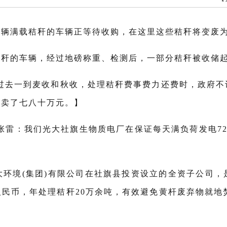
辆辆满载秸秆的车辆正等待收购，在这里这些秸秆将变废
秸秆的车辆，经过地磅称重、检测后，一部分秸秆被收储
：过去一到麦收和秋收，处理秸秆费事费力还费时，政府不
都卖了七八十万元。】
张雷：我们光大社旗生物质电厂在保证每天满负荷发电72
大环境(集团)有限公司在社旗县投资设立的全资子公司，
人民币，年处理秸秆20万余吨，有效避免黄杆废弃物就地