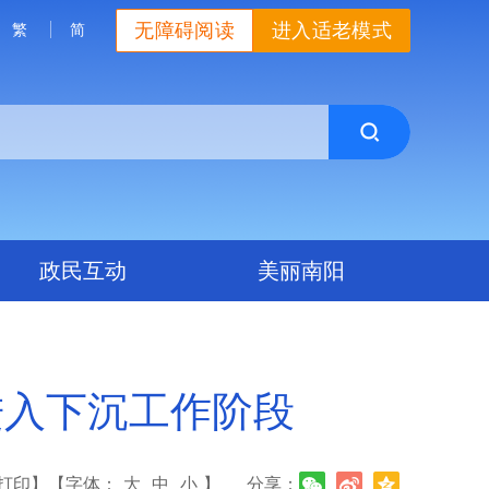
无障碍阅读
进入适老模式
繁
简
政民互动
美丽南阳
进入下沉工作阶段
打印】
【字体：
大
中
小
】
分享：