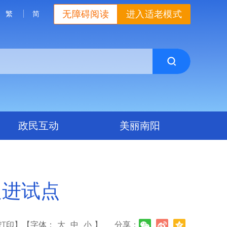
无障碍阅读
进入适老模式
繁
简
政民互动
美丽南阳
促进试点
打印】
【字体：
大
中
小
】
分享：