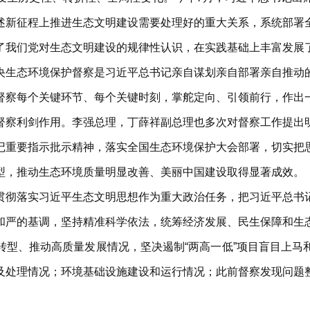
述新征程上推进生态文明建设需要处理好的重大关系，系统部署
了我们党对生态文明建设的规律性认识，在实践基础上丰富发展
央生态环境保护督察是习近平总书记亲自谋划亲自部署亲自推动
督察每个关键环节、每个关键时刻，掌舵定向、引领前行，作出
督察利剑作用。李强总理，丁薛祥副总理也多次对督察工作提出
记重要指示批示精神，落实全国生态环境保护大会部署，切实把
型，推动生态环境质量明显改善、美丽中国建设取得显著成效。
贯彻落实习近平生态文明思想作为重大政治任务，把习近平总书
和严的基调，坚持精准科学依法，统筹经济发展、民生保障和生
转型、推动高质量发展情况，坚决遏制“两高一低”项目盲目上马
及处理情况；环境基础设施建设和运行情况；此前督察发现问题