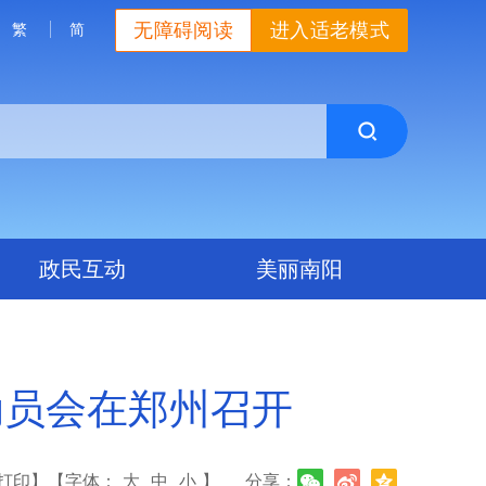
无障碍阅读
进入适老模式
繁
简
政民互动
美丽南阳
动员会在郑州召开
打印】
【字体：
大
中
小
】
分享：