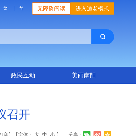
无障碍阅读
进入适老模式
繁
简
政民互动
美丽南阳
议召开
打印】
【字体：
大
中
小
】
分享：