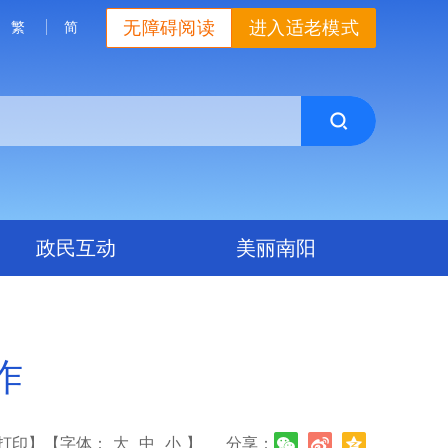
无障碍阅读
进入适老模式
繁
简
政民互动
美丽南阳
作
打印】
【字体：
大
中
小
】
分享：