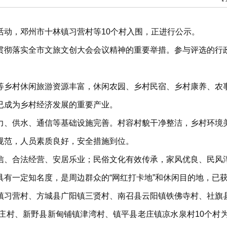
活动，邓州市十林镇习营村等10个村入围，正进行公示。
贯彻落实全市文旅文创大会会议精神的重要举措。参与评选的行
等乡村休闲旅游资源丰富，休闲农园、乡村民宿、乡村康养、农
已成为乡村经济发展的重要产业。
力、供水、通信等基础设施完善。村容村貌干净整洁，乡村环境
规范，人员素质良好，安全措施到位。
信、合法经营、安居乐业；民俗文化有效传承，家风优良、民风
有一定知名度，是周边群众的“网红打卡地”和休闲目的地，已获得“
镇习营村、方城县广阳镇三贤村、南召县云阳镇铁佛寺村、社旗
庄村、新野县新甸铺镇津湾村、镇平县老庄镇凉水泉村10个村