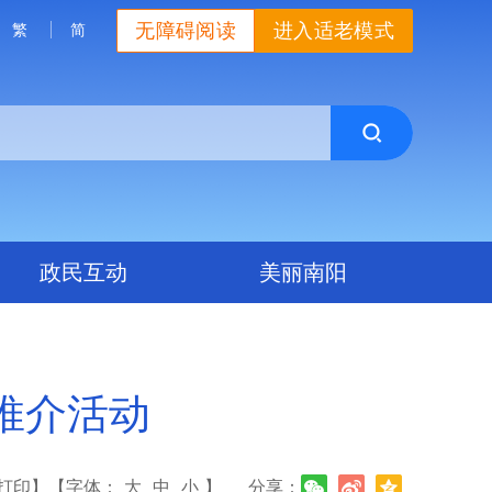
无障碍阅读
进入适老模式
繁
简
政民互动
美丽南阳
推介活动
打印】
【字体：
大
中
小
】
分享：