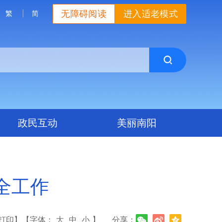
无障碍阅读
进入适老模式
繁
简
政民互动
美丽南阳
全工作
打印】
【字体：
大
中
小
】
分享：