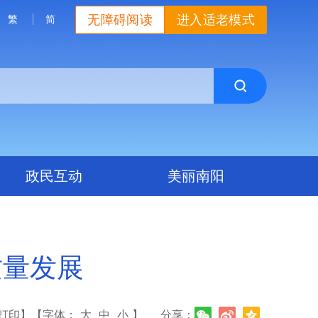
无障碍阅读
进入适老模式
繁
简
政民互动
美丽南阳
质量发展
打印】
【字体：
大
中
小
】
分享：