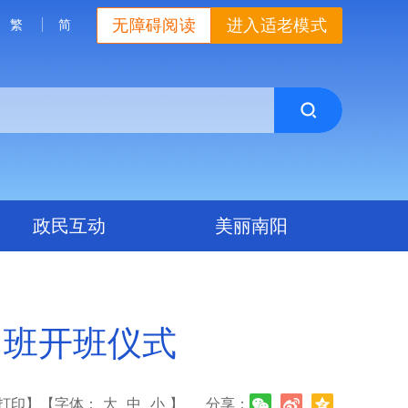
无障碍阅读
进入适老模式
繁
简
政民互动
美丽南阳
训班开班仪式
打印】
【字体：
大
中
小
】
分享：