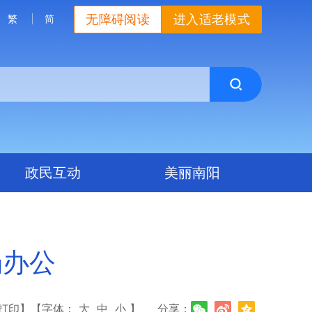
无障碍阅读
进入适老模式
繁
简
政民互动
美丽南阳
场办公
打印】
【字体：
大
中
小
】
分享：