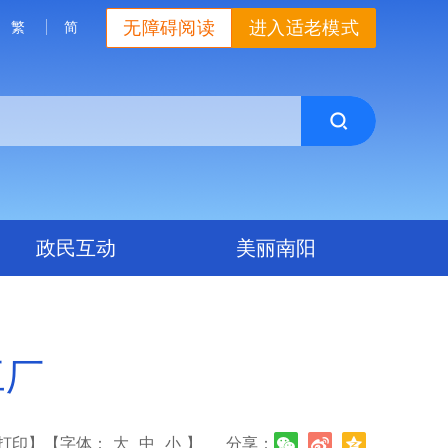
无障碍阅读
进入适老模式
繁
简
政民互动
美丽南阳
工厂
打印】
【字体：
大
中
小
】
分享：