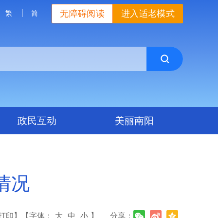
无障碍阅读
进入适老模式
繁
简
政民互动
美丽南阳
情况
打印】
【字体：
大
中
小
】
分享：