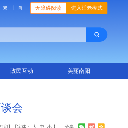
无障碍阅读
进入适老模式
繁
简
政民互动
美丽南阳
座谈会
打印】
【字体：
大
中
小
】
分享：