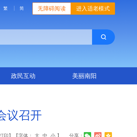
无障碍阅读
进入适老模式
繁
简
政民互动
美丽南阳
会议召开
打印】
【字体：
大
中
小
】
分享：