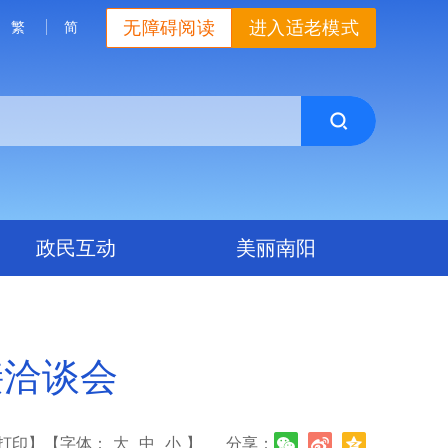
无障碍阅读
进入适老模式
繁
简
政民互动
美丽南阳
接洽谈会
打印】
【字体：
大
中
小
】
分享：