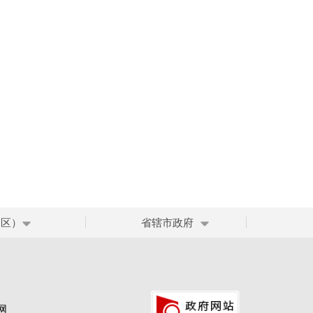
、区）
省辖市政府
网