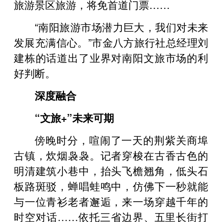
旅游景区旅游，将免首道门票……
“南阳旅游市场潜力巨大，我们对未来
发展充满信心。”市金八方旅行社总经理刘
建栋的话道出了业界对南阳文旅市场的利
好判断。
深度融合
“文旅+”未来可期
傍晚时分，喧闹了一天的荆紫关商埠
古镇，炊烟袅袅。记者穿梭在古香古色的
明清建筑小巷中，抬头飞檐翘角，低头石
板路斑驳，蝉唱蛙鸣中，仿佛下一秒就能
与一位青衫老者邂逅，来一场穿越千年的
时空对话……依托三省边界、五里长街打