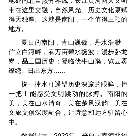
带在这里交融，自然风光、历史文化禀赋
得天独厚。这就是南阳，一个值得三顾的
地方。
夏日的南阳，青山巍巍，丹水浩渺。
伫立白河畔，看万亩碧水扬波；漫步卧龙
岗，品三国历史；登临伏牛山巅，览云雾
缭绕、日出东方……
掬一捧水可遥望历史深邃的眼眸，捧
一把土能感受文明跳动的脉搏。南阳的
美，美在山水清奇，美在楚风汉韵，美在
文旅文创深度融合，让诗意和远方驻留心
中。
数据显示，2022年，来自天南海北约