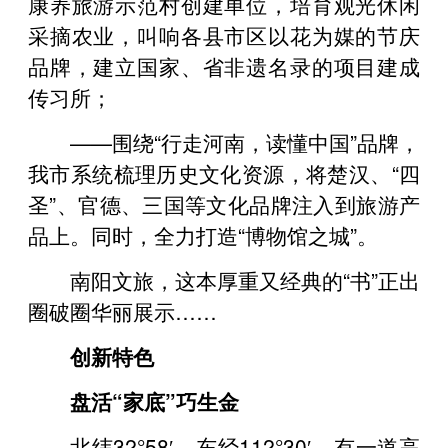
康养旅游示范村创建单位，培育观光休闲
采摘农业，叫响各县市区以花为媒的节庆
品牌，建立国家、省非遗名录的项目建成
传习所；
——围绕“行走河南，读懂中国”品牌，
我市系统梳理历史文化资源，将楚汉、“四
圣”、官德、三国等文化品牌注入到旅游产
品上。同时，全力打造“博物馆之城”。
南阳文旅，这本厚重又经典的“书”正出
圈破圈华丽展示……
创新特色
盘活“家底”巧生金
北纬32°58′，东经112°30′，有一道高