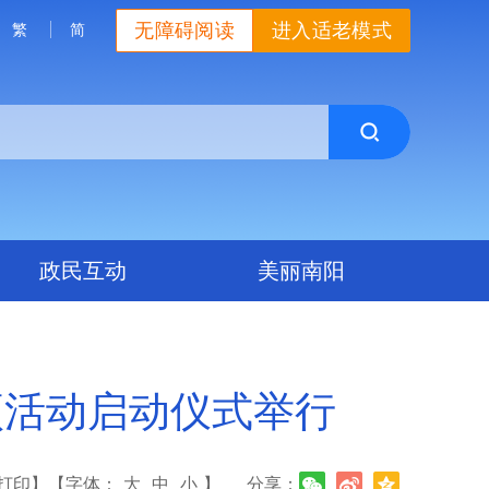
无障碍阅读
进入适老模式
繁
简
政民互动
美丽南阳
项活动启动仪式举行
打印】
【字体：
大
中
小
】
分享：