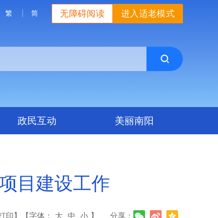
无障碍阅读
进入适老模式
繁
简
政民互动
美丽南阳
点项目建设工作
打印】
【字体：
大
中
小
】
分享：