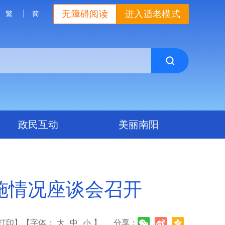
无障碍阅读
进入适老模式
繁
简
政民互动
美丽南阳
施情况座谈会召开
打印】
【字体：
大
中
小
】
分享：