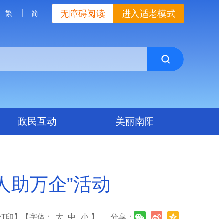
无障碍阅读
进入适老模式
繁
简
政民互动
美丽南阳
人助万企”活动
打印】
【字体：
大
中
小
】
分享：