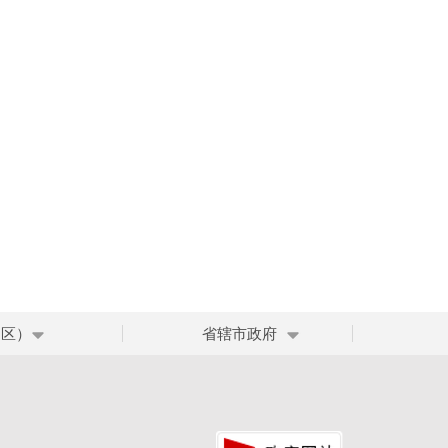
、区）
省辖市政府