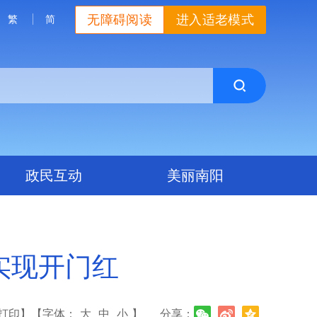
无障碍阅读
进入适老模式
繁
简
政民互动
美丽南阳
元实现开门红
打印】
【字体：
大
中
小
】
分享：