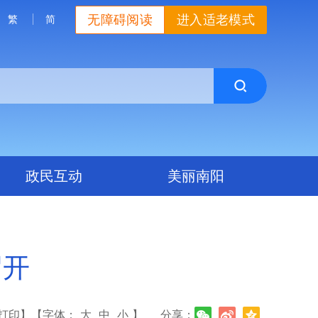
无障碍阅读
进入适老模式
繁
简
政民互动
美丽南阳
召开
打印】
【字体：
大
中
小
】
分享：