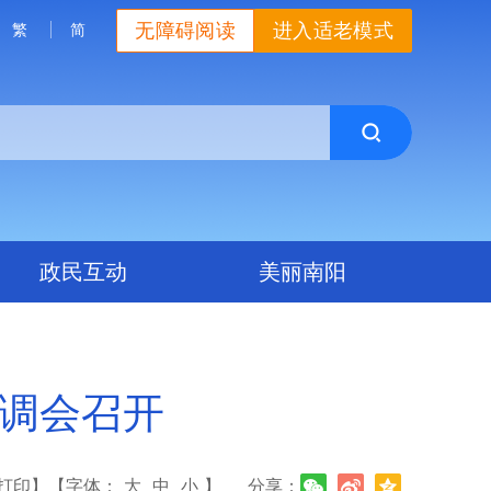
无障碍阅读
进入适老模式
繁
简
政民互动
美丽南阳
协调会召开
打印】
【字体：
大
中
小
】
分享：