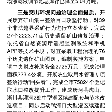
场渗滤液调节池总库存已降至5.04万吨。
三是突出环境问题治理全面提质。
开
展废弃矿山集中整治百日攻坚行动，对39
个非法越界采矿行为进行立案查处，完成
27个2223.71亩历史遗留矿山修复治理；
依托省自然资源厅遥感监测系统和手机
APP等技术手段，对宜采取工程治理的76
个历史遗留矿山图斑，编制实施方案，申
请中央财政补助资金2725万元，完成治理
面积223.4公顷。开展农业取用水管理专项
整治行动“回头看”，完成全市75824个登记
取水口整改提升工作，建成唐河县虎山、
淅川县灌河2处中型灌区续建配套与节水改
造项目，同步启动鸭河口大型灌区续建配