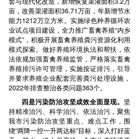
套与现代化改造，新增恢复渠灌面积3.2万
亩，改善渠灌面积36.71万亩，年新增节水
能力1212万立方米。实施绿色种养循环农
业试点项目建设，全力推广畜禽养殖“内乡
模式”，积极开展畜禽养殖粪污资源化利用
模式探索。做好养殖环境执法和帮扶，依
法依规加强畜禽养殖监管，严格落实畜禽
养殖排污许可管理，实施按证排污，引导
并要求养殖企业配套完善粪污处理设施，
2022年排查整治各类问题363个。
四是污染防治攻坚成效全面显现。
坚
持精准治污、科学治污、依法治污，聚焦
我市污染防治攻坚重点、难点工作，围
绕“两降一控一升两达标”目标，深入打好蓝