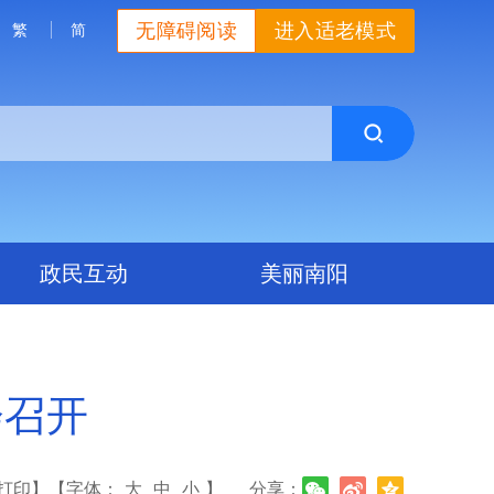
无障碍阅读
进入适老模式
繁
简
政民互动
美丽南阳
会召开
打印】
【字体：
大
中
小
】
分享：