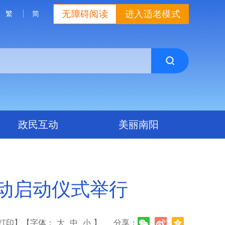
无障碍阅读
进入适老模式
繁
简
政民互动
美丽南阳
活动启动仪式举行
打印】
【字体：
大
中
小
】
分享：