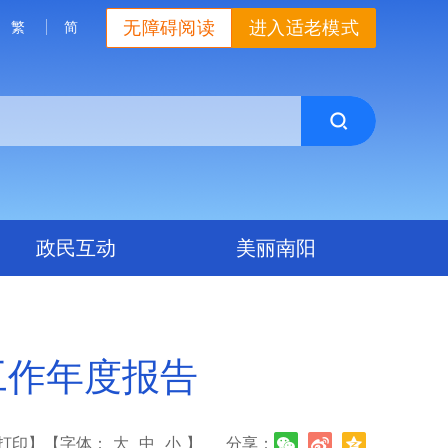
无障碍阅读
进入适老模式
繁
简
政民互动
美丽南阳
工作年度报告
打印】
【字体：
大
中
小
】
分享：