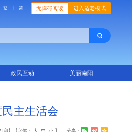
无障碍阅读
进入适老模式
繁
简
政民互动
美丽南阳
度民主生活会
打印】
【字体：
大
中
小
】
分享：