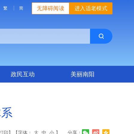
无障碍阅读
进入适老模式
繁
简
政民互动
美丽南阳
体系
打印】
【字体：
大
中
小
】
分享：