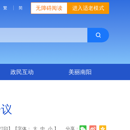
无障碍阅读
进入适老模式
繁
简
政民互动
美丽南阳
会议
打印】
【字体：
大
中
小
】
分享：