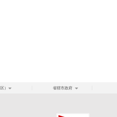
、区）
省辖市政府