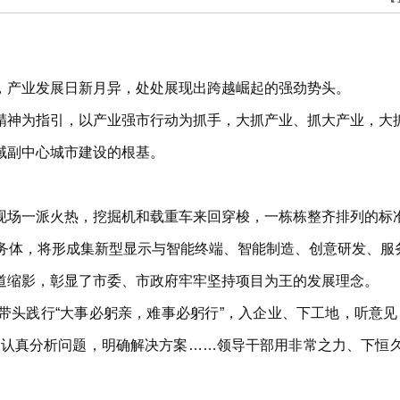
，产业发展日新月异，处处展现出跨越崛起的强劲势头。
精神为指引，以产业强市行动为抓手，大抓产业、抓大产业，大
域副中心城市建设的根基。
现场一派火热，挖掘机和载重车来回穿梭，一栋栋整齐排列的标
服务体，将形成集新型显示与智能终端、智能制造、创意研发、服
道缩影，彰显了市委、市政府牢牢坚持项目为王的发展理念。
带头践行“大事必躬亲，难事必躬行”，入企业、下工地，听意见
，认真分析问题，明确解决方案……领导干部用非常之力、下恒