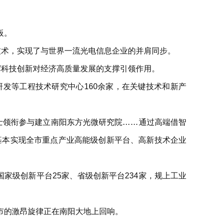
板。
技术，实现了与世界一流光电信息企业的并肩同步。
挥科技创新对经济高质量发展的支撑引领作用。
发等工程技术研究中心160余家，在关键技术和新产
士领衔参与建立南阳东方光微研究院……通过高端借智
基本实现全市重点产业高能级创新平台、高新技术企业
家级创新平台25家、省级创新平台234家，规上工业
市的激昂旋律正在南阳大地上回响。