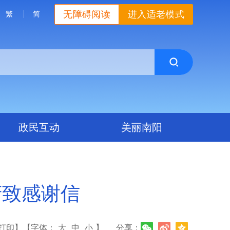
无障碍阅读
进入适老模式
繁
简
政民互动
美丽南阳
府致感谢信
打印】
【字体：
大
中
小
】
分享：