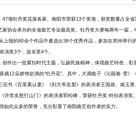
47项牡丹奖花落各家。南阳市荣获13个奖项，获奖数量占全省
艺家协会承办的全省曲艺专业最高奖。牡丹奖大赛每两年一届，
从上报的80余个作品中遴选出38个优秀作品，参加在郑州举行
别表演奖3个，提名奖4个。
，创作出一批紧扣时代主题，弘扬民族精神，体现曲艺特色，彰
喜摘12朵娇艳欲滴的“牡丹花”。其中，大调曲子《沁园春·雪
三弦书《百里奚认妻》《刘大爷送梨》的表演者王国政、姬玉香
书《许世友怒打山门》的表演者郭松峰，荣获牡丹奖·特别表演奖
获得如此众多的荣誉，充分彰显了南阳曲艺创作者的实力。