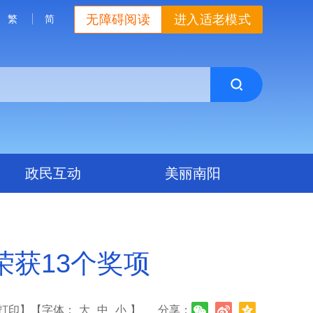
无障碍阅读
进入适老模式
繁
简
政民互动
美丽南阳
获13个奖项
打印】
【字体：
大
中
小
】
分享：