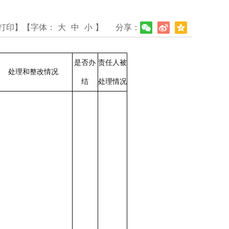
打印】
【字体：
大
中
小
】
分享：
是否办
责任人被
处理和整改情况
结
处理情况