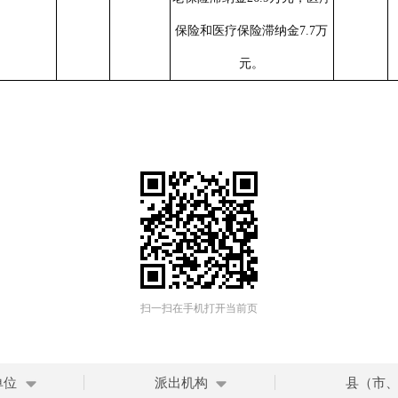
保险和医疗保险滞纳金
7.7
万
元。
扫一扫在手机打开当前页
单位
派出机构
县（市