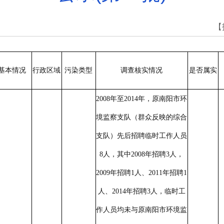
【
基本情况
行政
区域
污染
类型
调查核实情况
是否
属实
2008
年至
2014
年，原
南阳市
环
境监察
支队
（群众反映的综合
支队）
先后招聘临时工作人员
8
人，其中
2008
年招聘
3
人，
2009
年招聘
1
人、
2011
年招聘
1
人、
2014
年招聘
3
人，临时工
作人员均未与原
南阳市
环境监