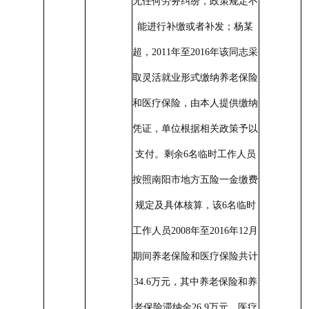
无任何劳务纠纷，政策规定不
能进行补缴或者补发；杨某
超，
2011
年至
2016
年该同志采
取灵活就业形式缴纳养老保险
和医疗保险，由本人提供缴纳
凭证，单位根据相关政策予以
支付。剩余
6
名临时工作人员
按照南阳市地方五险一金缴费
规定及具体核算，该
6
名临时
工作人员
2008
年至
2016
年
12
月
期间养老保险和医疗保险共计
34.6
万元，其中养老保险和养
老保险滞纳金
26.9
万元，医疗