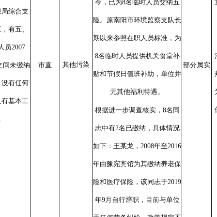
今，已为
8
名临时人员交纳五
保局综合支
险。原
南阳市
环境监察
支队长
工，有五、
期以来参照在职人员标准，为
人员
2007
8
名临时人员
提供机关食堂补
其他污染
之间未缴纳
市直
部分属实
贴和节假日值班补助，单位并
；没有任何
无其他福利待遇。
只有基本工
根据进一步调查核实，
8
名同
。
志中有
2
名已缴纳，具体情况
如下：王某龙，
2008
年至
2016
年由豫宛宾馆为其缴纳养老保
险和医疗保险，该同志于
2019
年
9
月自行辞职，目前与单位