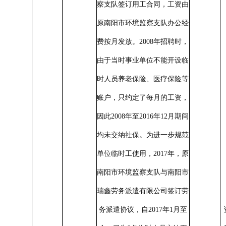
察
支队
签订用工合同，工资由
原
南阳市
环境监察
支队
办公经
费按月发放。
2008
年招聘时，
由于当时事业单位不能开设临
时人员养老保险、医疗保险等
账户，只约定了每月的工资，
因此
2008
年至
2016
年
12
月期间
均未交纳社保。为进一步规范
单位临时工使用，
2017
年，原
南阳市环境监察支队与南阳市
瑞鑫劳务派遣有限公司签订劳
务派遣协议，自
2017
年
1
月至