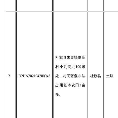
社旗县朱集镇董庄
村小刘岗北100米
2
D2HA202104280043
处，村民张磊非法
社旗县
土壤
占用基本农田2亩
多。