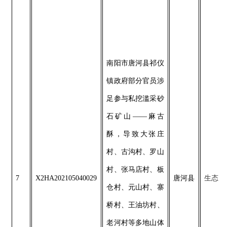
南阳市唐河县祁仪
镇政府部分官员涉
足参与私挖滥采砂
石矿山——麻古
酥，导致大张庄
村、古沟村、罗山
村、张马店村、板
7
X2HA202105040029
唐河县
生态
仓村、元山村、寨
桥村、王油坊村、
老河村等多地山体