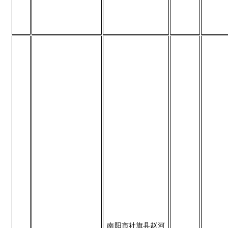
南阳市社旗县赵河