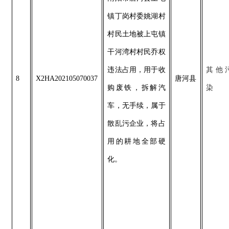
镇丁岗村委姚湖村
村民土地被上屯镇
干河湾村村民乔权
违法占用，用于收
其他
8
X2HA202105070037
唐河县
购废铁，拆解汽
染
车，无手续，属于
散乱污企业，将占
用的耕地全部硬
化。