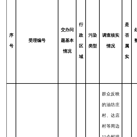
行
是
交办问
序
政
污染
调查核实
否
受理编号
题基本
号
区
类型
情况
属
情况
域
实
群众反映
的油坊庄
村、达店
村等周边
11
个村排