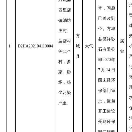
常，问题
四里店
已整改到
镇油坊
位。方城
庄村、
方
县盛祥砂
达店村
属
1
D2HA202104110004
城
大气
石有限公
等
11
个
实
县
司
2020
年
村，多
7
月
14
日
家砂
因未经环
场，扬
保部门审
尘污染
批，擅自
严重。
开工建设
受到环保
部门行政