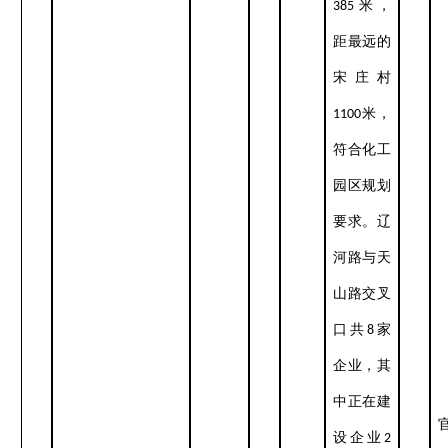
385
米，
距最远的
村
宋庄
1100
米，
符合化工
园区规划
要求。辽
河路与天
山路交叉
口共
8
家
企业，其
中正在建
设企业
2