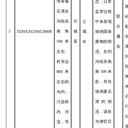
埋有毒
态，日常
石渣在
监管过程
部
沟组东
方
土
中未发现
分
3
南角
城
D2HA202104120008
壤、
倾倒固体
属
米
县
500
水
废物的情
实
左右、
况。在刘
村东边
沟组东南
米
角
500
米
800
处，存在
左右的
填倒废石
沟内，
渣的情
污染村
况，该处
内河
为僧官庄
流，导