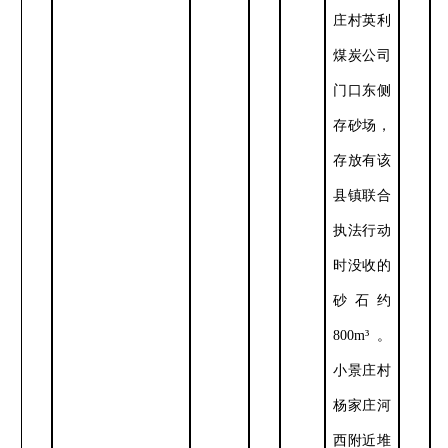
庄村英利
煤炭公司
门口东侧
存砂场，
存放有该
县镇联合
执法行动
时没收的
砂石约
800m
³。
小景庄村
杨家庄河
西附近堆