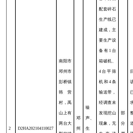
配套碎石
生产线已
建成，主
要生产设
备有
1
台
南阳市
箱破机、
邓州市
4
台平筛
彭桥镇
机和
4
条
韩营
输送带，
村，禹
经调查未
噪
山上有
发现挖山
部
邓
声、
两台大
现象，无
分
2
D2HA202104110027
州
生