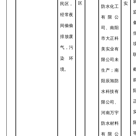
区
实
民区，
防水化工
经常夜
有限公
间偷偷
司、南阳
排放废
市大正科
气，污
美实业有
染环
限公司
未
。
境
生产；
南
阳辰旭防
水科技有
限公司、
河南万宇
防水材料
有限公