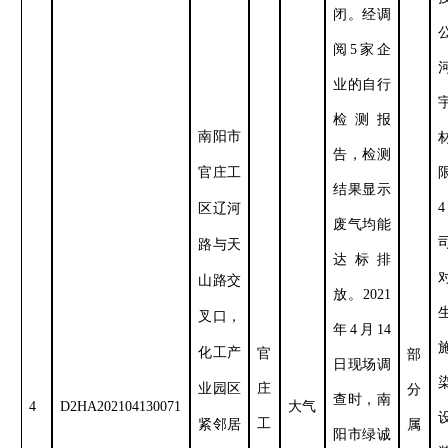
闭。经调
阅
5
家企
业的自行
检测报
南
阳市
告，检测
官庄工
结果显示
4
区辽河
废气均能
路与天
达标排
山路交
放。
2021
叉口，
年
4
月
14
化工产
官
部
日现场调
庄
业园区
分
查时，
南
4
D2HA202104130071
大气
工
属
紧邻居
阳市绿诚