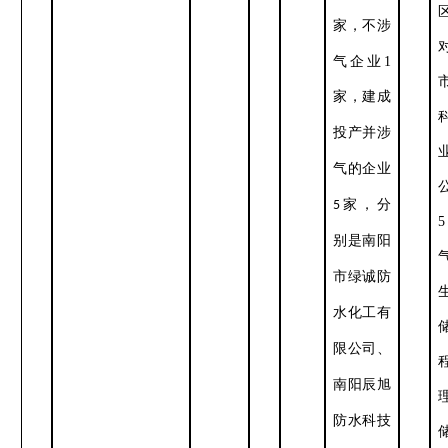
不涉
家，
气企业
1
家，
建成
投产并涉
气的企业
，
5
家
分
5
别是南阳
市绿诚防
水化工有
限公司、
南阳辰旭
防水科技