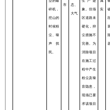
型的破
生产迹
属
市
态、
碎机，
象。但场
实
大气
挖山的
区道路未
时候粉
硬化，抑
尘、
噪
尘措施不
声
扰
完善。为
民
。
消除项目
在施工过
程中产生
粉尘及噪
音隐患，
现场已要
求该项目