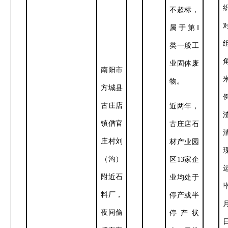
不超标，
属于第Ⅰ
类一般工
业固体废
南阳市
物。
方城县
古庄店
近两年，
镇僧官
古庄店石
庄村刘
材产业园
（沟）
区
13
家企
附近石
业均处于
料厂，
停产或半
夜间偷
停产状