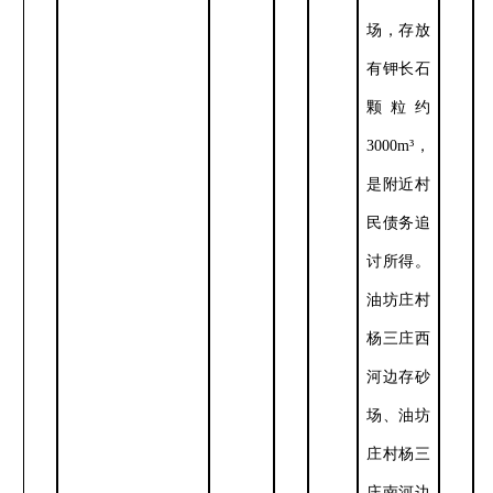
场，存放
有钾长石
颗粒约
3000m
³，
是附近村
民债务追
讨所得。
油坊庄村
杨三庄西
河边存砂
场、油坊
庄村杨三
庄南河边